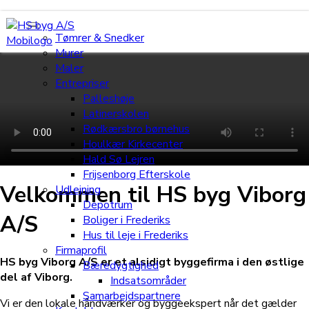
Tømrer & Snedker
Murer
Maler
Entrepriser
Palleshøje
Latinerskolen
Rødkærsbro børnehus
Houlkær Kirkecenter
Hald Sø Lejren
Frijsenborg Efterskole
Velkommen til HS byg Viborg
Udlejning
Depotrum
A/S
Boliger i Frederiks
Hus til leje i Frederiks
Firmaprofil
HS byg Viborg A/S er et alsidigt byggefirma i den østlige
Bæredygtighed
del af Viborg.
Indsatsområder
Samarbejdspartnere
Vi er den lokale håndværker og byggeekspert når det gælder