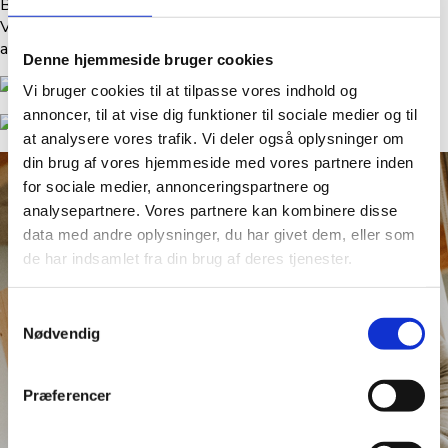
Bag hvert projekt står mennesker, der brænder for deres fag.
Vores håndværkere gør sig umage, holder deres aftaler og er
altid klar til at give dig en tryg og professionel oplevelse.
Denne hjemmeside bruger cookies
Vi bruger cookies til at tilpasse vores indhold og
annoncer, til at vise dig funktioner til sociale medier og til
at analysere vores trafik. Vi deler også oplysninger om
din brug af vores hjemmeside med vores partnere inden
for sociale medier, annonceringspartnere og
analysepartnere. Vores partnere kan kombinere disse
data med andre oplysninger, du har givet dem, eller som
de har indsamlet fra din brug af deres tjenester.
Samtykkevalg
Nødvendig
Præferencer