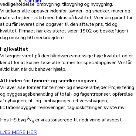
Kontakt
vedligeholdelse, ombygning, tilbygning og nybygning.
Vi udfører alle opgaver indenfor tømrer- og snedker, murer og
malerarbejder – altid med fokus på kvalitet. Vi er din garant for,
at du får leveret dine opgaver til den aftalte pris, tid og
kvalitet. Firmaet har eksisteret siden 1902 og beskæftiger i
dag omkring 50 medarbejdere.
Høj kvalitet
Vi lægger vægt på den håndværksmæssige høje kvalitet og er
kendt for at kunne løse alle former for specialopgaver. Vi står
altid klar, når du behøver hjælp.
Alt inden for tømrer- og snedkeropgaver
Vi laver alle former for tømrer- og snedkerarbejde: Projektering
og byggesagsbehandling af total- og fagentrepriser, opførelse
af nybyggeri, til- og ombygninger, erhvervsbyggeri,
licitationsbyggeri, renoveringer, tagudskiftninger, kviste mv.
A
Hos HS byg
/
er vi autoriserede til nedrivning af asbest.
S
LÆS MERE HER